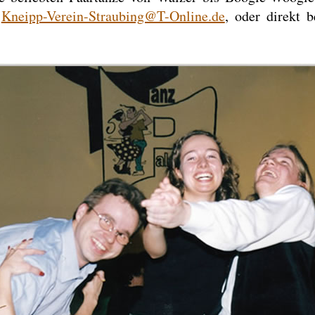
r
Kneipp-Verein-Straubing@T-Online.de
, oder direkt 