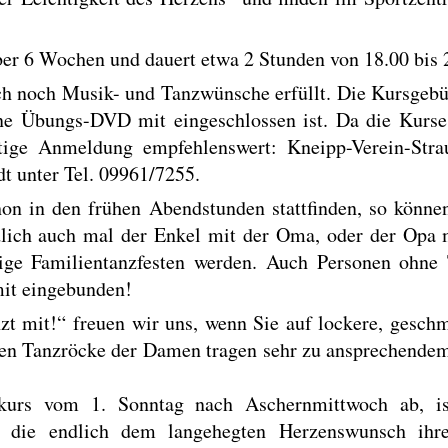
über 6 Wochen und dauert etwa 2 Stunden von 18.00 bis 
h noch Musik- und Tanzwünsche erfüllt. Die Kursgebühr
ine Übungs-DVD mit eingeschlossen ist. Da die Kurse
eitige Anmeldung empfehlenswert: Kneipp-Verein-Stra
t unter Tel. 09961/7255.
n in den frühen Abendstunden stattfinden, so könne
lich auch mal der Enkel mit der Oma, oder der Opa m
ige Familientanzfesten werden. Auch Personen ohne 
it eingebunden!
 mit!“ freuen wir uns, wenn Sie auf lockere, gesch
den Tanzröcke der Damen tragen sehr zu ansprechendem 
!
zkurs vom 1. Sonntag nach Aschernmittwoch ab, is
t, die endlich dem langehegten Herzenswunsch ihr