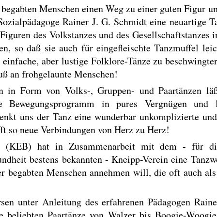
 begabten Menschen einen Weg zu einer guten Figur u
 Sozialpädagoge Rainer J. G. Schmidt eine neuartige T
iguren des Volkstanzes und des Gesellschaftstanzes i
n, so daß sie auch für eingefleischte Tanzmuffel leic
infache, aber lustige Folklore-Tänze zu beschwingter
luß an frohgelaunte Menschen!
n in Form von Volks-, Gruppen- und Paartänzen lä
e Bewegungsprogramm in pures Vergnügen und lö
nkt uns der Tanz eine wunderbar unkomplizierte und
ft so neue Verbindungen von Herz zu Herz!
g (KEB) hat in Zusammenarbeit mit dem - für die
undheit bestens bekannten - Kneipp-Verein eine Tanzwe
er begabten Menschen annehmen will, die oft auch al
rsen unter Anleitung des erfahrenen Pädagogen Raine
ie beliebten Paartänze von Walzer bis Boogie-Woogie