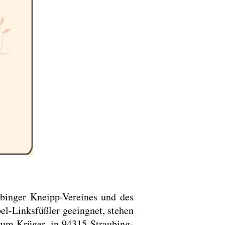
ubinger Kneipp-Vereines und des
l-Linksfüßler geeingnet, stehen
rum Krüger, in 94315 Straubing-