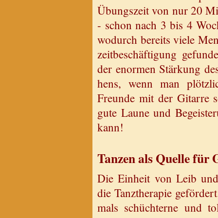
Übungs­zeit von nur 20 Mi­n
- schon nach 3 bis 4 Wo­ch
wo­durch be­reits viele Men
zeit­be­schäf­ti­gung ge­f
der enor­men Stär­kung des 
hens, wenn man plötz­lic
Freun­de mit der Gi­tar­re 
gute Laune und Be­geis­te­r
kann!
Tan­zen als Quel­le für 
Die Ein­heit von Leib und
die Tanz­the­ra­pie ge­för­de
mals schüch­ter­ne und tol­p