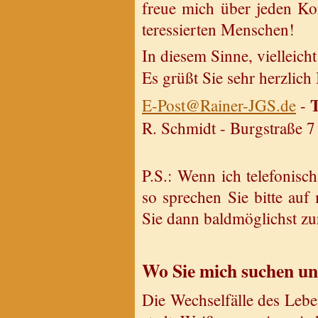
freue mich über jeden Kon­
ter­es­sier­ten Men­schen!
In die­sem Sinne, viel­leicht
Es grüßt Sie sehr herz­lich
T
E-Post@​Rainer-JGS.​de
-
R. Schmidt - Burg­stra­ße 7
P.S.: Wenn ich te­le­fo­nisch 
so spre­chen Sie bitte auf m
Sie dann bald­mög­lichst zu
Wo Sie mich su­chen und
Die Wech­sel­fäl­le des Le­