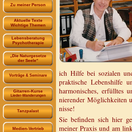
Zu meiner Person
Aktuelle Texte
Wichtige Themen
Lebensberatung
Psychotherapie
„Die Naturgesetze
der Seele“
ich Hilfe bei so­zia­len und
Vorträge & Seminare
prak­ti­sche Le­bens­hil­fe u
har­mo­ni­sches, er­füll­tes 
Gitarren-Kurse
Lieder-Wanderungen
nie­ren­der Mög­lich­kei­ten 
nis­se!
Tanzpalast
Sie be­fin­den sich hier ge­
mei­ner Pra­xis und am lin­
Medien-Vertrieb