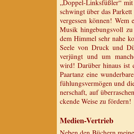
„Dop­pel-Links­füß­ler“ mit 
schwingt über das Par­kett
ver­ges­sen kön­nen! Wem es
Musik hin­ge­bungs­voll zu
dem Him­mel sehr nahe kom
Seele von Druck und Düs­te
ver­jüngt und um man­che ü
wird! Dar­über hin­aus ist 
Paar­tanz eine wun­der­ba­re 
füh­lungs­ver­mö­gen und di
ner­schaft, auf über­ra­sch
cken­de Weise zu för­dern!
Me­di­en-Ver­trieb
Neben den Bü­chern mei­nes