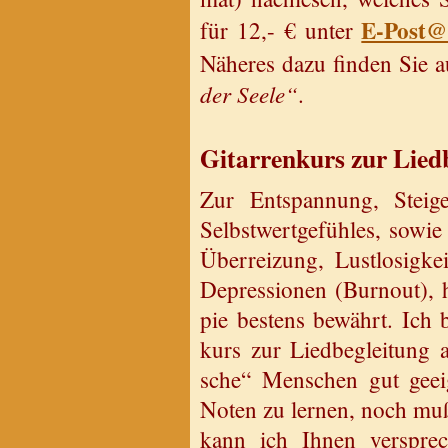
E-Post@​
für 12,- € unter
Nä­he­res dazu fin­den Sie au
der Seele“
.
Gi­tar­ren­kurs zur Lied­
Zur Ent­span­nung, Stei­g
Selbst­wert­ge­füh­les, sow
Über­rei­zung, Lust­lo­sig­k
De­pres­sio­nen (Bur­nout)
pie bes­tens be­währt. Ich b
kurs zur Lied­be­glei­tung a
sche“ Men­schen gut ge­e
Noten zu ler­nen, noch muß
kann ich Ihnen ver­spre­c