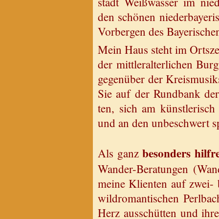
stadt Weiß­was­ser im nie­der
den schö­nen nie­der­baye­ri­
Vor­ber­gen des Baye­ri­sche
Mein Haus steht im Orts­ze
der mitt­ler­al­ter­li­chen B
ge­gen­über der Kreis­mu­si
Sie auf der Rund­bank der 
ten, sich am künst­le­risch g
und an den un­be­schwert spi
be­son­ders hilf­
Als ganz
Wan­der-Be­ra­tun­gen (Wan
meine Kli­en­ten auf zwei- b
wild­ro­man­ti­schen Perl­bac
Herz aus­schüt­ten und ihre