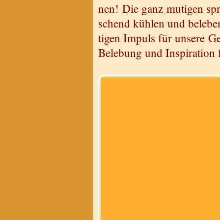
nen! Die ganz mu­ti­gen spr
schend küh­len und be­le­b
ti­gen Im­puls für un­se­re 
Be­le­bung und In­spi­ra­ti­on 