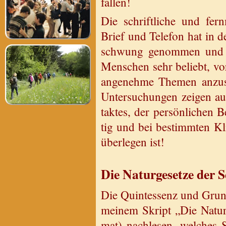
fal­len!
Die schrift­li­che und fern
Brief und Te­le­fon hat in d
schwung ge­nom­men und ist
Men­schen sehr be­liebt, vo
an­ge­neh­me The­men an­zu­s
Un­ter­su­chun­gen zei­gen a
tak­tes, der per­sön­li­chen 
tig und bei be­stimm­ten Kli
über­le­gen ist!
Die Na­tur­ge­set­ze der S
Die Quint­es­senz und Grund
mei­nem Skript „Die Na­tur­
mat) nach­le­sen, wel­ches S