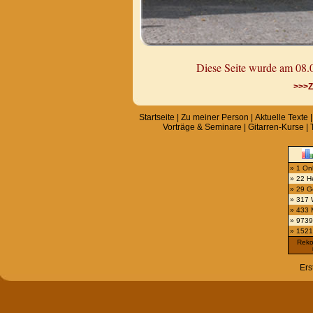
Diese Seite wurde am 08.01.
>>>Z
Startseite
|
Zu meiner Person
|
Aktuelle Texte
Vorträge & Seminare
|
Gitarren-Kurse
|
» 1 On
» 22 H
» 29 G
» 317
» 433 
» 9739
» 152
Reko
Ers