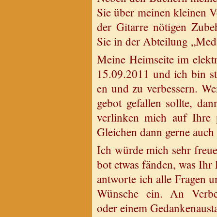
Sie über mei­nen klei­nen Ve
der Gi­tar­re nö­ti­gen Zu­be
Sie in der Ab­tei­lung „Me­di
Meine Heim­sei­te im elek­tr
15.09.2011 und ich bin stet
en und zu ver­bes­sern. 
ge­bot ge­fal­len soll­te, da
ver­lin­ken mich auf Ihre p
Glei­chen dann gerne auch m
Ich würde mich sehr freu­
bot etwas fän­den, was Ihr 
ant­wor­te ich alle Fra­gen u
Wün­sche ein. An Ver­bes­s
oder einem Ge­dan­ken­aus­ta