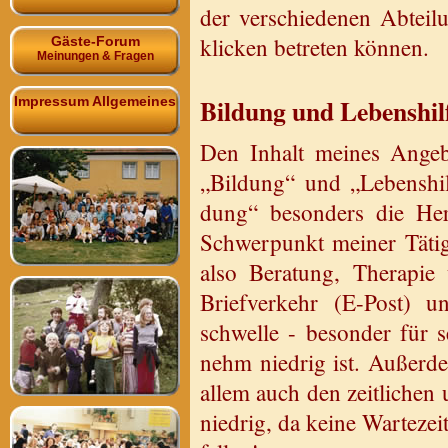
der ver­schie­de­nen Ab­tei­
kli­cken be­tre­ten kön­nen.
Gäste-Forum
Meinungen & Fragen
Bil­dung und Le­bens­hil­
Impressum Allgemeines
Den In­halt mei­nes An­ge­
„Bil­dung“ und „Le­bens­hi
dung“ be­son­ders die Her­
Schwer­punkt mei­ner Tä­tig­
also Be­ra­tung, The­ra­pie
Brief­ver­kehr (E-Post) 
schwel­le - be­son­der für se
nehm nied­rig ist. Au­ßer­d
allem auch den zeit­li­chen u
nied­rig, da keine War­te­zei